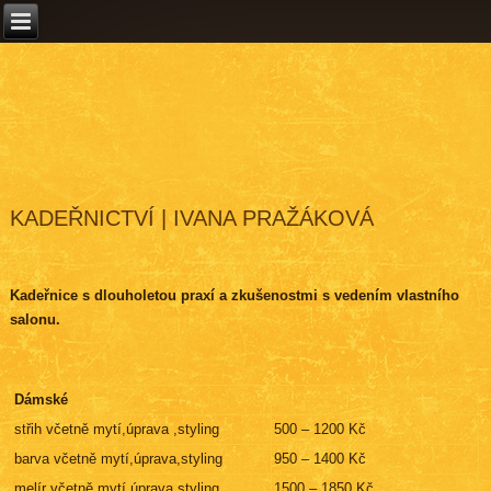
KADEŘNICTVÍ | IVANA PRAŽÁKOVÁ
Kadeřnice s dlouholetou praxí a zkušenostmi s vedením vlastního
salonu.
Dámské
střih včetně mytí,úprava ,styling
500 – 1200 Kč
barva včetně mytí,úprava,styling
950 – 1400 Kč
melír včetně mytí,úprava,styling
1500 – 1850 Kč